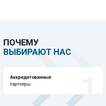
и валидации
Система мониторинга ККТ
Документирование
и регистрация данных
Пример реализации:
разработка плана ХАССП для
молочного завода,
определение ККТ для
пастеризации, внедрение
системы прослеживаемости
партий сырья и готовой
продукции.