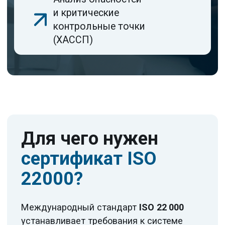
эффективные процессы для
предотвращения загрязнения продукции
на всех этапах — от закупки сырья
до доставки потребителю.
Актуальная версия
ISO 22 000:2018
интегрирует подход PDCA, риск-
ориентированное мышление и принципы
ХАССП (анализ опасностей, критические
контрольные точки). Внедрение СМБПП
помогает соблюдать требования ТР
ТС 021/2011 «О безопасности пищевой
продукции», ТР ТС 022/2011 «Пищевая
продукция в части ее маркировки», а также
повышает доверие розничных сетей
и экспортных партнёров.