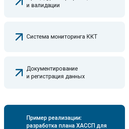
Виды СРО
Обучение
СРО строителей
Повышение
СРО проектировщиков
квалификации
СРО изыскателей
Обучение рабочим
СРО на опасные
профессиям
объекты
Профессиональная
Сопровождение
переподготовка
проверок СРО
Охрана труда
Специалисты для СРО
Охрана труда на высоте
Пожарная безопасность
Внесение в НРС
Аттестация
Подбор
специалистов HPC
НОК
НОК для строителей
Внесение в НРС
НОК
НОСТРОЙ
для проектировщиков
Внесение в НРС
НОК для изыскателей
НОПРИЗ
Оценка условий труда
Промышленная
безопасность
Сертификация
Электробезопасность
Сертификация ISO