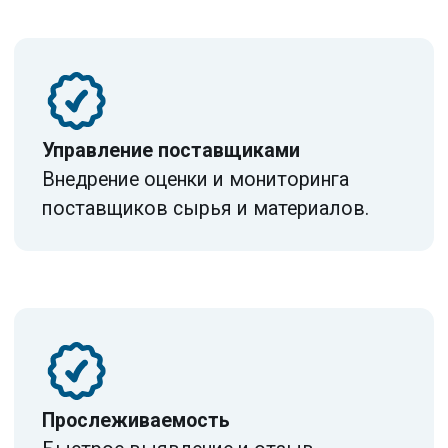
СЕРТИФИКАТ ISO 22000
Получите конкурентное преимущество
на рынке пищевых продуктов. Подготовим
документацию и проведём сертификацию
под ключ.
Оставить заявку
Основные принципы
ISO 22000 и ХАССП
Система менеджмента
безопасности пищевой продукции
базируется на 7 принципах ХАССП
и требованиях ISO 22 000: