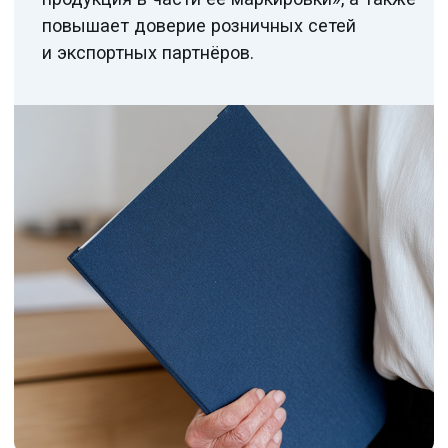
Диагностика
01
и предварительный аудит
Оценка соответствия
действующей системы
ХАССП, анализ
предварительных требований
(GMP, GHP), идентификация
пищевых опасностей.
02
Формирование группы
пищевой безопасности
Назначение ответственных,
разработка политики
безопасности, определение целей
и программы предварительных
условий (PRP).
Анализ опасностей
03