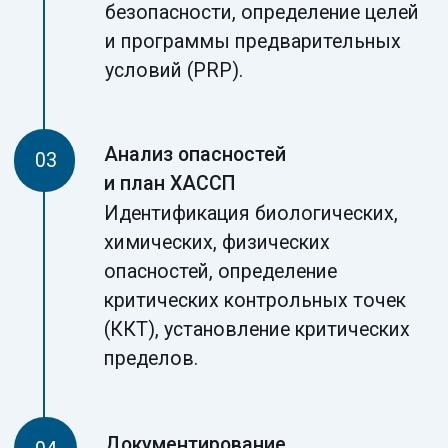
Предотвращение выпуска опасной
продукции, защита здоровья
потребителей, снижение риска
отзывов и штрафов.
Доступ к торговым сетям
Крупные ритейлеры (X5 Group, Магнит,
Ашан) требуют наличия сертификата ISO
22 000 или FSSC 22 000.