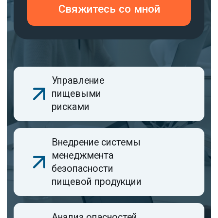
пищевой продукции
Анализ опасностей
и критические
контрольные точки
(ХАССП)
Для чего нужен
сертификат ISO
22000?
Международный стандарт
ISO 22 000
устанавливает требования к системе
менеджмента безопасности пищевой
продукции (СМБПП). Сертификация
подтверждает, что компания внедрила