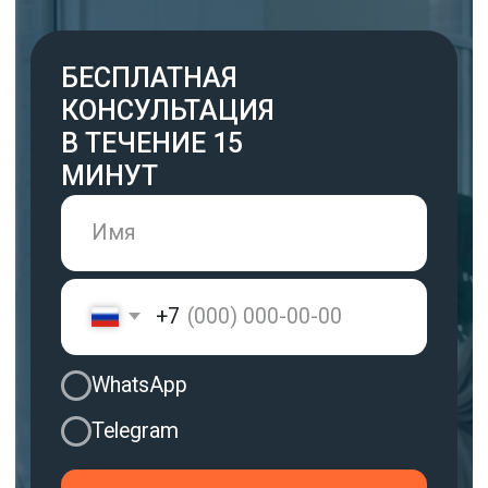
+7
WhatsApp
Telegram
Свяжитесь со мной
Управление
пищевыми
рисками
Внедрение системы
менеджмента
безопасности