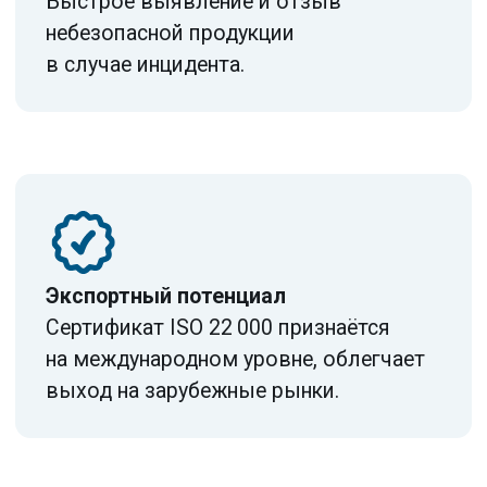
Анализ пищевых опасностей
(биологические, химические,
физические)
Установление критических
пределов для каждой ККТ
Определение критических
контрольных точек (ККТ)
Корректирующие действия
при отклонениях
Процедуры верификации