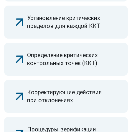
+7 (800) 777-51-87
Навигация
Вступление в СРО
О компании
Статьи
Новости
Часы работы:
Мероприятия
ПН-ПТ: 9:00-19:00
Вопрос-ответ
Контакты
Уфа, ул. Рихарда
Карта сайта
Зорге, 15/1