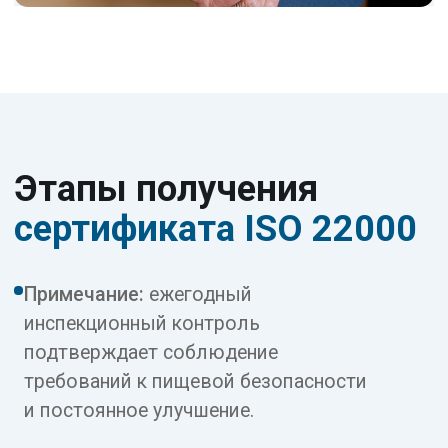
и план ХАССП
Идентификация биологических,
химических, физических
опасностей, определение
критических контрольных точек
(ККТ), установление критических
пределов.
Документирование
04
и прослеживаемость
Разработка процедур
мониторинга, корректирующих
действий, системы
прослеживаемости «от поля
до прилавка», планов отзыва
продукции.
Сертификационный аудит
05
Двухстадийный аудит
аккредитованным органом