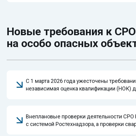
С 1 марта 2026 года ужесточены требования к с
независимая оценка квалификации (НОК) для сва
Внеплановые проверки деятельности СРО Росте
с системой Ростехнадзора, а проверки сварочны
С 1 сентября 2024 года действуют минимальные
к членам СРО, выполняющим работы на особо оп