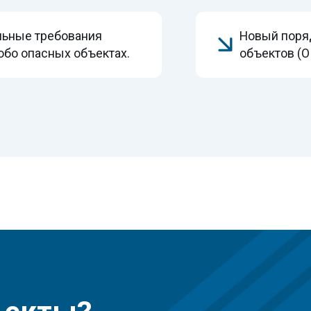
кты?
Получите 
течение 1
Установлено 
от 20 марта 20