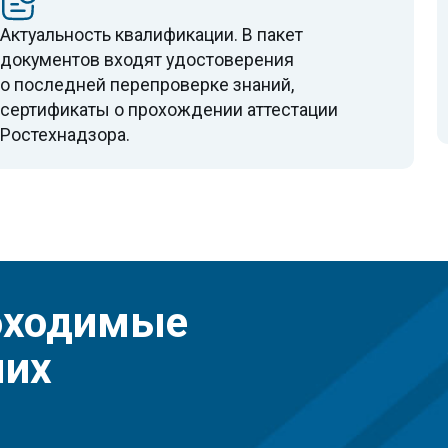
ументов, необходимых
СРО и зако
ыполнения работ на особо опасных
тах.
ентальное подтверждение опыта
Обеспеченн
нения аналогичных работ.
спецтехник
для выполн
подкреплён
 СРО