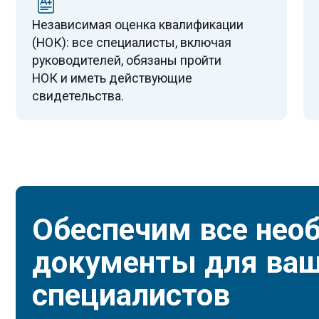
инстр
специалистов
для в
объек
Свяжитесь со мной
Получите бесплатную консультацию в
течение 15 минут
Полный пакет учредительных
Докум
документов, лицензий.
выпол
Как получить допуск