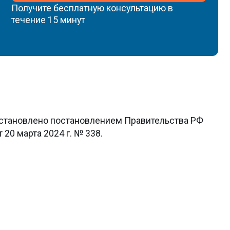
 семи технических
ов по основному месту работы
профильным образованием
боты от 5 лет.