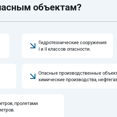
Гидротехнические сооружения
Л
I и II классов опасности.
н
Опасные производственные объекты I и II класс
химические производства, нефтегазовые компл
 пролетами
.