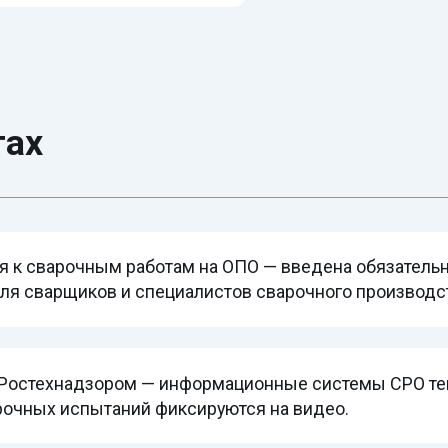
варочным работам на ОПО — введена обязательная
рщиков и специалистов сварочного производства.
хнадзором — информационные системы СРО теперь интегр
х испытаний фиксируются на видео.
 требования
Новый порядок учета оп
асных объектах.
объектов (ОПО) с цифров