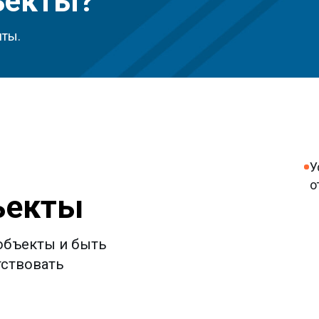
кты
ты и быть
вать
сы и СМК
ие двух и более руководителей,
От трех до
нных в Национальный реестр
специалист
алистов (НРС) НОСТРОЙ или НОПРИЗ
с высшим 
исимости от направления
и стажем ра
льности.