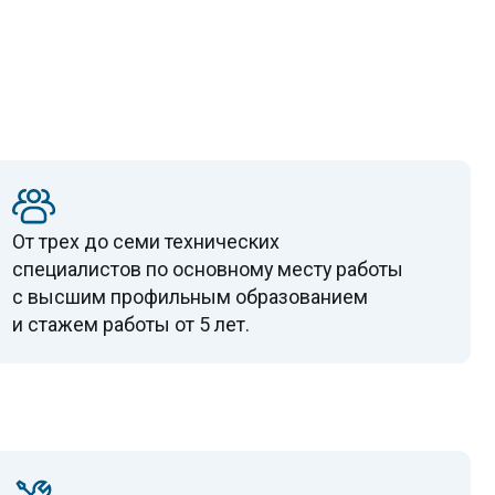
ость компании оборудованием,
ой, инструментом и инвентарем
ения работ на опасных объектах,
ная документально.
неджмента качества (СМК),
вующая требованиям