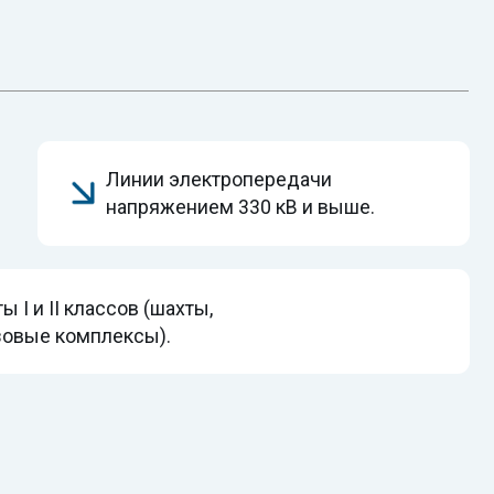
инии электропередачи
апряжением 330 кВ и выше.
ов (шахты,
ексы).