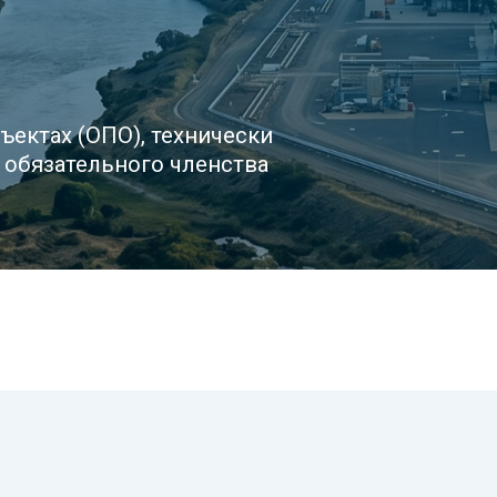
х (ОПО), технически
ательного членства
сным объектам?