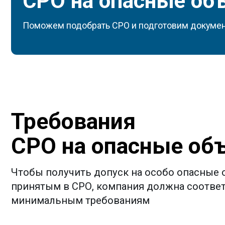
СРО на опасные объе
Чтобы получить допуск на особо опасные объек
принятым в СРО, компания должна соответство
минимальным требованиям
Кадровый состав
Материальные ресур
Кадровый состав
Налич
внесё
специ
в зав
деяте