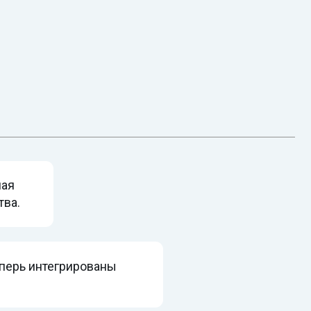
ированы
асных производственных
изацией госреестра.