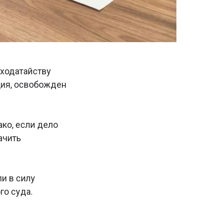
 ходатайству
ция, освобожден
ако, если дело
ачить
и в силу
го суда.