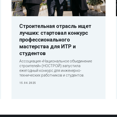
Строительная отрасль ищет
лучших: стартовал конкурс
профессионального
мастерства для ИТР и
Виды СРО
Сертификация
студентов
СРО строителей
Сертификация ISO
Ассоциация «Национальное объединение
СРО проектировщиков
Сертификат ISO 900
строителей» (НОСТРОЙ) запустила
СРО изыскателей
Сертификат ISO 140
ежегодный конкурс для инженерно-
СРО на опасные объекты
Сертификат ISO 220
технических работников и студентов.
Сопровождение проверок СРО
Сертификат ISO 280
15.04.2025
Специалисты для СРО
Сертификат ISO 450
Сертификат ISO 134
Сертификация ИСМ
Обучение