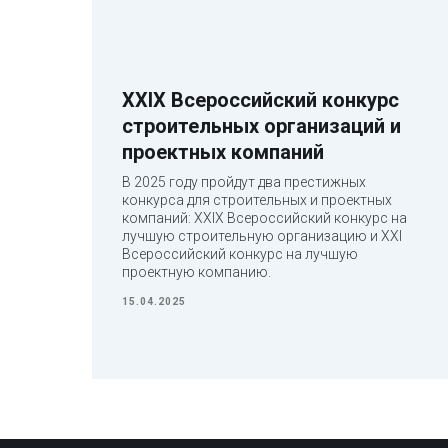
XXIX Всероссийский конкурс
строительных организаций и
проектных компаний
,
В 2025 году пройдут два престижных
сти
Навигация
конкурса для строительных и проектных
компаний: XXIX Всероссийский конкурс на
Вступление в СРО
лучшую строительную организацию и XXI
О компании
Всероссийский конкурс на лучшую
+7 (800) 777-51-87
Статьи
проектную компанию.
Новости
15.04.2025
Мероприятия
Вопрос-ответ
Контакты
Карта сайта
Часы работы:
ПН-ПТ: 9:00-19:00
Уфа, ул. Рихарда Зорге, 15/1