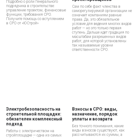
Подробно о роли Генерального
подрядчика в строительстве:
Сам по себе факт членства в
управление проектом, финансовые
саморегулируемой организации не
функции, требования СРО.
означает компаниям равные
Получите помощь со вступлением
права. Да, это обязательное
в СРО от «ЮСтрой»
условие для ведения многих видов
работ — но это только первая
ступень. Дальше идет градация по
масштабам разрешенных видов
работ, для которой установлены
так называемые уровни
ответственности СРО.
Электробезопасность на
Взносы в СРО: виды,
строительной площадке:
назначение, порядок
обязателен комплексный
уплаты и возврата
подход
Без точного понимания, какие
виды взносов существуют, как
Работы с электричеством на
рассчитываются их суммы, а
стройплощадке — одна из самых