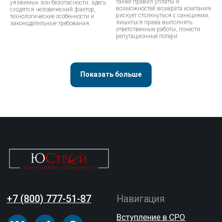
также правил уплаты и
уязвимых зон безопасности: здесь
возможностей возврата компания
сходятся человеческий фактор,
рискует столкнуться с санкциями,
технологические особенности и
лишиться права выполнять
законодательные требования.
ответственные работы, понести
репутационные потери.
Показать больше