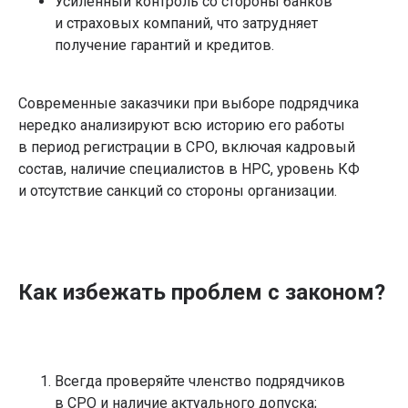
Усиленный контроль со стороны банков
и страховых компаний, что затрудняет
получение гарантий и кредитов.
Современные заказчики при выборе подрядчика
нередко анализируют всю историю его работы
+7 (800) 777-51-87
Навигация
в период регистрации в СРО, включая кадровый
состав, наличие специалистов в НРС, уровень КФ
Вступление в СРО
О компании
и отсутствие санкций со стороны организации.
Статьи
Новости
Часы работы:
Мероприятия
ПН-ПТ: 9:00-19:00
Вопрос-ответ
Контакты
Уфа, ул. Рихарда
Карта сайта
Зорге, 15/1
Как избежать проблем с законом?
Виды СРО
Обучение
СРО строителей
Повышение
СРО проектировщиков
квалификации
СРО изыскателей
Обучение рабочим
Всегда проверяйте членство подрядчиков
СРО на опасные
профессиям
в СРО и наличие актуального допуска;
объекты
Профессиональная