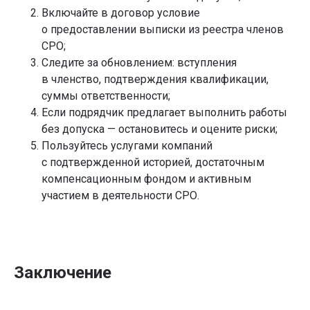
Сопровождение
переподготовка
Включайте в договор условие
проверок СРО
Охрана труда
о предоставлении выписки из реестра членов
Специалисты для СРО
Охрана труда на высоте
Пожарная безопасность
СРО;
Следите за обновлением: вступления
в членство, подтверждения квалификации,
Внесение в НРС
Аттестация
суммы ответственности;
Подбор
Если подрядчик предлагает выполнить работы
специалистов HPC
НОК
НОК для строителей
Внесение в НРС
без допуска — остановитесь и оцените риски;
НОК
НОСТРОЙ
Пользуйтесь услугами компаний
для проектировщиков
Внесение в НРС
НОК для изыскателей
НОПРИЗ
с подтвержденной историей, достаточным
Оценка условий труда
компенсационным фондом и активным
Промышленная
безопасность
участием в деятельности СРО.
Сертификация
Электробезопасность
Сертификация ISO
Сертификат ISO 9001
Сертификат ISO 14001
Сертификат ISO 22000
Сертификат ISO 28001
Заключение
Сертификат ISO 45001
Сертификат ISO 13485
Сертификация ИСМ