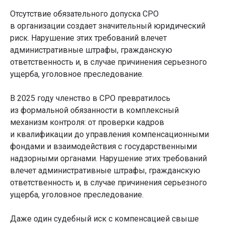
Отсутствие обязательного допуска СРО
в организации создает значительный юридический
ООО ЦПП "ЮСТРОЙ"
риск. Нарушение этих требований влечет
ОГРН: 1230200025351
административные штрафы, гражданскую
ИНН: 0276976181
ответственность и, в случае причинения серьезного
©ЮСтрой 2026. Все права защищены.
ущерба, уголовное преследование.
Политика конфиденциальности
В 2025 году членство в СРО превратилось
из формальной обязанности в комплексный
механизм контроля: от проверки кадров
и квалификации до управления компенсационными
фондами и взаимодействия с государственными
надзорными органами. Нарушение этих требований
влечет административные штрафы, гражданскую
ответственность и, в случае причинения серьезного
ущерба, уголовное преследование.
Даже один судебный иск с компенсацией свыше