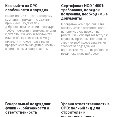
Как выйти из СРО:
Сертификат ИСО 14001:
особенности и порядок
требования, порядок
получения, необходимые
Выход из СРО — шаг, к которому
документы
компании приходят по разным
причинам. Но даже при
В современном строительстве
добровольном решении процедура
экологическая ответственность
требует точности и внимательности
напрямую сказывается на
к деталям. Ошибки в документах
репутации и определяет доступ к
или несоблюдение сроков могут
крупным проектам. Все чаще в
привести к потере права вести
строительной сфере заказчики
профессиональную деятельность и
требуют от подрядчиков
к финансовым разногласиям.
подтверждения, что их работа не
вредит окружающей среде.
Генеральный подрядчик:
Уровни ответственности в
функции, обязанности и
СРО: полный гид для
ответственность
строителей и
проектировщиков