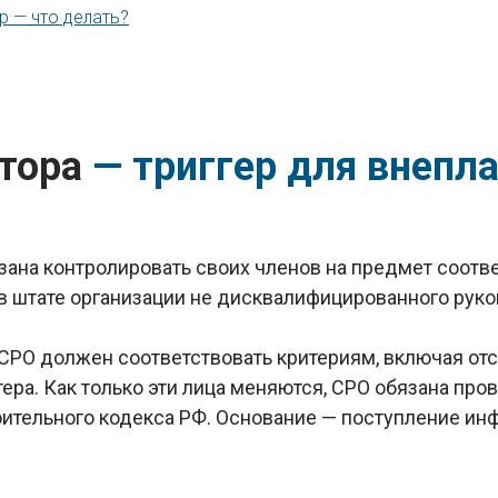
р — что делать?
ктора
— триггер для внепл
зана контролировать своих членов на предмет соотв
в штате организации не дисквалифицированного руко
ен СРО должен соответствовать критериям, включая о
тера. Как только эти лица меняются, СРО обязана пр
троительного кодекса РФ. Основание — поступление 