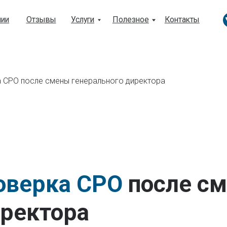
Отзывы
Услуги
Полезное
Контакты
 СРО после смены генерального директора
оверка СРО
после с
иректора