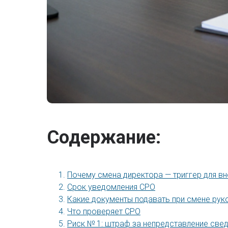
Содержание:
Почему смена директора — триггер для в
Срок уведомления СРО
Какие документы подавать при смене рук
Что проверяет СРО
Риск № 1: штраф за непредставление све