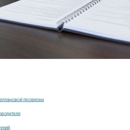
неплановой проверки
оводителя
дений