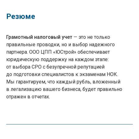
Резюме
Грамотный налоговый учет
— это не только
правильные проводки, но и выбор надежного
партнера. ООО ЦПП «ЮСтрой» обеспечивает
юридическую поддержку на каждом этапе:
от выбора СРО с безупречной репутацией
до подготовки специалистов к экзаменам НОК.
Мы гарантируем, что каждый рубль, вложенный
+7 (800) 777-51-87
Навигация
в легализацию вашего бизнеса, будет правильно
Вступление в СРО
отражен в отчетах.
О компании
Статьи
Новости
Часы работы:
Мероприятия
ПН-ПТ: 9:00-19:00
Вопрос-ответ
Контакты
Уфа, ул. Рихарда
Карта сайта
Зорге, 15/1