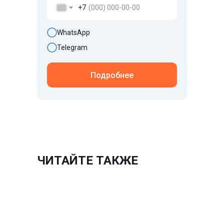
Сертификат ISO 14001
+7
Сертификат ISO 22000
Сертификат ISO 28001
Сертификат ISO 45001
WhatsApp
Сертификат ISO 13485
Сертификация ИСМ
Telegram
Подробнее
ООО ЦПП "ЮСТРОЙ"
ОГРН: 1230200025351
ИНН: 0276976181
©ЮСтрой 2026. Все права защищены.
Политика конфиденциальности
ЧИТАЙТЕ ТАКЖЕ