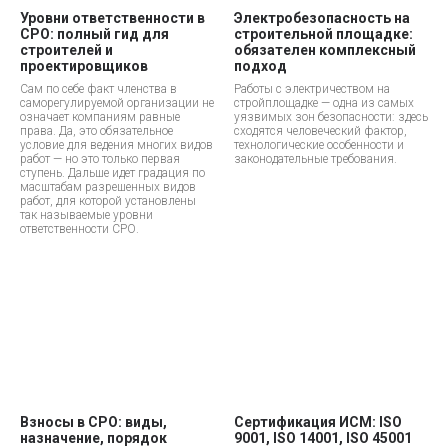
Уровни ответственности в
Электробезопасность на
СРО: полный гид для
строительной площадке:
строителей и
обязателен комплексный
проектировщиков
подход
Сам по себе факт членства в
Работы с электричеством на
саморегулируемой организации не
стройплощадке — одна из самых
означает компаниям равные
уязвимых зон безопасности: здесь
права. Да, это обязательное
сходятся человеческий фактор,
условие для ведения многих видов
технологические особенности и
работ — но это только первая
законодательные требования.
ступень. Дальше идет градация по
масштабам разрешенных видов
работ, для которой установлены
так называемые уровни
ответственности СРО.
Взносы в СРО: виды,
Сертификация ИСМ: ISO
назначение, порядок
9001, ISO 14001, ISO 45001