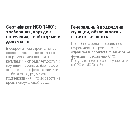
Сертификат ИСО 14001:
Генеральный подрядчик:
требования, порядок
функции, обязанности и
получения, необходимые
ответственность
документы
Подробно о роли Генерального
подрядчика в строительстве:
В современном строительстве
управление проектом, финансовые
экологическая ответственность
функции, требования СРО.
напрямую сказывается на
Получите помощь со вступлением
репутации и определяет доступ к
в СРО от «ЮСтрой»
крупным проектам. Все чаще в
строительной сфере заказчики
требуют от подрядчиков
подтверждения, что их работа не
вредит окружающей среде.