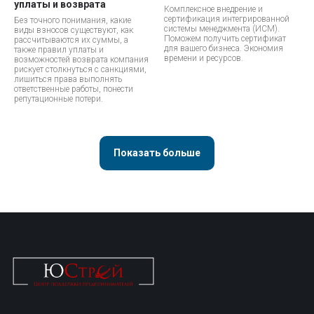
уплаты и возврата
Комплексное внедрение и
сертификация интегрированной
Без точного понимания, какие
системы менеджмента (ИСМ).
виды взносов существуют, как
Поможем получить сертификат
рассчитываются их суммы, а
для вашего бизнеса. Экономия
также правил уплаты и
времени и ресурсов.
возможностей возврата компания
рискует столкнуться с санкциями,
лишиться права выполнять
ответственные работы, понести
репутационные потери.
Показать больше