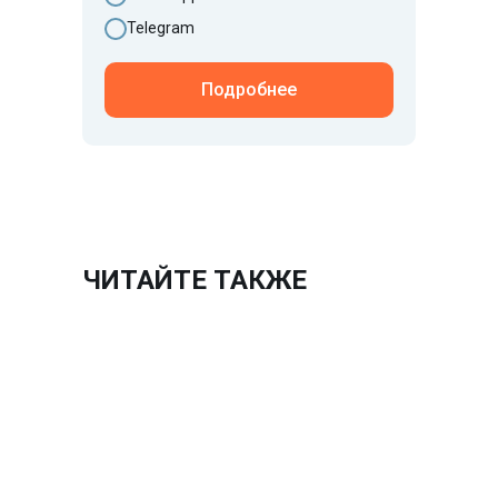
Сертификат ISO 45001
Telegram
Сертификат ISO 13485
Сертификация ИСМ
Подробнее
ООО ЦПП "ЮСТРОЙ"
ОГРН: 1230200025351
ИНН: 0276976181
©ЮСтрой 2026. Все права защищены.
Политика конфиденциальности
ЧИТАЙТЕ ТАКЖЕ