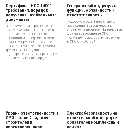
Сертификат ИСО 14001:
Генеральный подрядчик:
требования, порядок
функции, обязанности и
получения, необходимые
ответственность
документы
Подробно о роли Генерального
подрядчика в строительстве:
В современном строительстве
управление проектом, финансовые
экологическая ответственность
функции, требования СРО.
напрямую сказывается на
Получите помощь со вступлением
репутации и определяет доступ к
в СРО от «ЮСтрой»
крупным проектам. Все чаще в
строительной сфере заказчики
требуют от подрядчиков
подтверждения, что их работа не
вредит окружающей среде.
Уровни ответственности в
Электробезопасность на
СРО: полный гид для
строительной площадке:
строителей и
обязателен комплексный
проектировщиков
подход