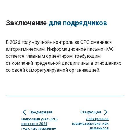
Заключение
для подрядчиков
В 2026 году «ручной» контроль за СРО сменился
алгоритмическим. Информационное письмо ФАС
остается главным ориентиром, требующим
от компаний предельной дисциплины в отношениях
+7 (800) 777-51-87
Навигация
со своей саморегулируемой организацией.
Вступление в СРО
О компании
Статьи
Новости
Часы работы:
Мероприятия
ПН-ПТ: 9:00-19:00
Вопрос-ответ
Контакты
Уфа, ул. Рихарда
Карта сайта
Зорге, 15/1
Предыдущая
Следующая
Электронное
Налоговый учет СРО-
Виды СРО
Обучение
взаимодействие: как
взносов в 2026
СРО строителей
Повышение
изменился
году: как правильно