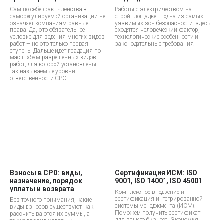
Сам по себе факт членства в
Работы с электричеством на
саморегулируемой организации не
стройплощадке — одна из самых
означает компаниям равные
уязвимых зон безопасности: здесь
права. Да, это обязательное
сходятся человеческий фактор,
условие для ведения многих видов
технологические особенности и
работ — но это только первая
законодательные требования.
ступень. Дальше идет градация по
масштабам разрешенных видов
работ, для которой установлены
так называемые уровни
ответственности СРО.
Взносы в СРО: виды,
Сертификация ИСМ: ISO
назначение, порядок
9001, ISO 14001, ISO 45001
уплаты и возврата
Комплексное внедрение и
сертификация интегрированной
Без точного понимания, какие
системы менеджмента (ИСМ).
виды взносов существуют, как
Поможем получить сертификат
рассчитываются их суммы, а
для вашего бизнеса. Экономия