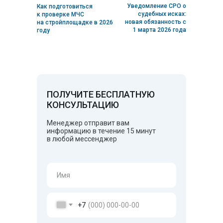
Уведомление СРО о
Как подготовиться
НОК
НОСТРОЙ
судебных исках:
к проверке МЧС
для проектировщиков
Внесение в НРС
новая обязанность с
на стройплощадке в 2026
НОК для изыскателей
НОПРИЗ
1 марта 2026 года
году
Оценка условий труда
Промышленная
безопасность
Сертификация
Электробезопасность
Сертификация ISO
Сертификат ISO 9001
Сертификат ISO 14001
Сертификат ISO 22000
ПОЛУЧИТЕ БЕСПЛАТНУЮ
Сертификат ISO 28001
КОНСУЛЬТАЦИЮ
Сертификат ISO 45001
Сертификат ISO 13485
Менеджер отправит вам
Сертификация ИСМ
информацию в течение 15 минут
в любой мессенджер
ООО ЦПП "ЮСТРОЙ"
ОГРН: 1230200025351
ИНН: 0276976181
©ЮСтрой 2026. Все права защищены.
+7
Политика конфиденциальности