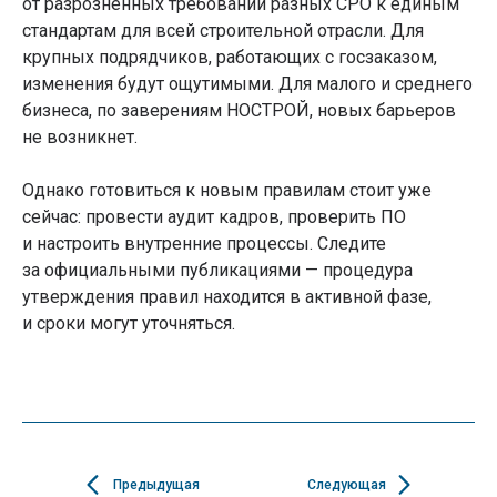
от разрозненных требований разных СРО к единым
Вступление в СРО
О компании
стандартам для всей строительной отрасли. Для
Статьи
крупных подрядчиков, работающих с госзаказом,
Новости
Часы работы:
Мероприятия
изменения будут ощутимыми. Для малого и среднего
ПН-ПТ: 9:00-19:00
Вопрос-ответ
бизнеса, по заверениям НОСТРОЙ, новых барьеров
Контакты
Уфа, ул. Рихарда
Карта сайта
не возникнет.
Зорге, 15/1
Однако готовиться к новым правилам стоит уже
Виды СРО
Обучение
сейчас: провести аудит кадров, проверить ПО
СРО строителей
Повышение
СРО проектировщиков
квалификации
и настроить внутренние процессы. Следите
СРО изыскателей
Обучение рабочим
за официальными публикациями — процедура
СРО на опасные
профессиям
объекты
Профессиональная
утверждения правил находится в активной фазе,
Сопровождение
переподготовка
и сроки могут уточняться.
проверок СРО
Охрана труда
Специалисты для СРО
Охрана труда на высоте
Пожарная безопасность
Внесение в НРС
Аттестация
Подбор
специалистов HPC
НОК
Предыдущая
Следующая
НОК для строителей
Внесение в НРС