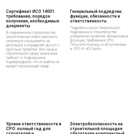
Сертификат ИСО 14001:
Генеральный подрядчик:
требования, порядок
функции, обязанности и
получения, необходимые
ответственность
документы
Подробно о роли Генерального
подрядчика в строительстве:
В современном строительстве
управление проектом, финансовые
экологическая ответственность
функции, требования СРО.
напрямую сказывается на
Получите помощь со вступлением
репутации и определяет доступ к
в СРО от «ЮСтрой»
крупным проектам. Все чаще в
строительной сфере заказчики
требуют от подрядчиков
подтверждения, что их работа не
вредит окружающей среде.
Уровни ответственности в
Электробезопасность на
СРО: полный гид для
строительной площадке:
строителей и
обязателен комплексный