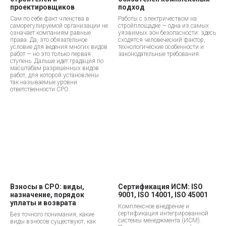
проектировщиков
подход
Сам по себе факт членства в
Работы с электричеством на
саморегулируемой организации не
стройплощадке — одна из самых
означает компаниям равные
уязвимых зон безопасности: здесь
права. Да, это обязательное
сходятся человеческий фактор,
условие для ведения многих видов
технологические особенности и
работ — но это только первая
законодательные требования.
ступень. Дальше идет градация по
масштабам разрешенных видов
работ, для которой установлены
так называемые уровни
ответственности СРО.
Взносы в СРО: виды,
Сертификация ИСМ: ISO
назначение, порядок
9001, ISO 14001, ISO 45001
уплаты и возврата
Комплексное внедрение и
сертификация интегрированной
Без точного понимания, какие
системы менеджмента (ИСМ).
виды взносов существуют, как