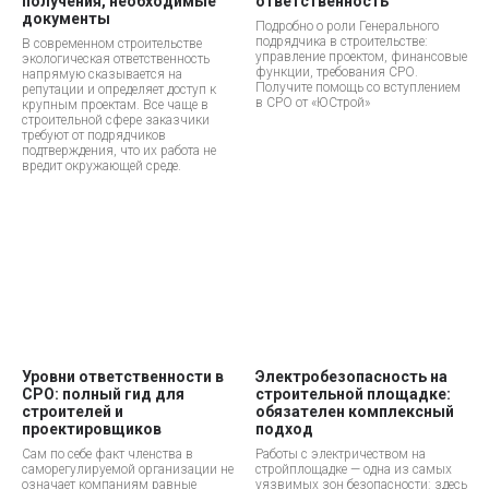
получения, необходимые
ответственность
документы
Подробно о роли Генерального
подрядчика в строительстве:
В современном строительстве
управление проектом, финансовые
экологическая ответственность
функции, требования СРО.
напрямую сказывается на
Получите помощь со вступлением
репутации и определяет доступ к
в СРО от «ЮСтрой»
крупным проектам. Все чаще в
строительной сфере заказчики
требуют от подрядчиков
подтверждения, что их работа не
вредит окружающей среде.
Уровни ответственности в
Электробезопасность на
СРО: полный гид для
строительной площадке:
строителей и
обязателен комплексный
проектировщиков
подход
Сам по себе факт членства в
Работы с электричеством на
саморегулируемой организации не
стройплощадке — одна из самых
означает компаниям равные
уязвимых зон безопасности: здесь