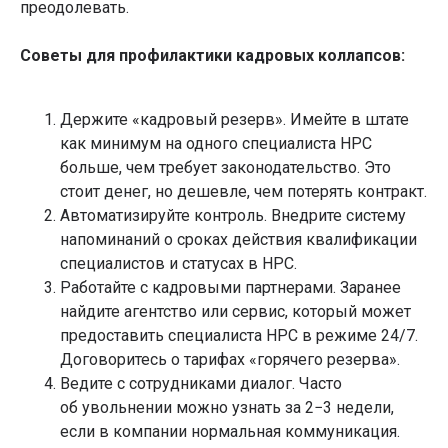
преодолевать.
Карта сайта
Зорге, 15/1
Советы для профилактики кадровых коллапсов:
Виды СРО
Обучение
СРО строителей
Повышение
СРО проектировщиков
квалификации
Держите «кадровый резерв». Имейте в штате
СРО изыскателей
Обучение рабочим
СРО на опасные
профессиям
как минимум на одного специалиста НРС
объекты
Профессиональная
больше, чем требует законодательство. Это
Сопровождение
переподготовка
проверок СРО
Охрана труда
стоит денег, но дешевле, чем потерять контракт.
Специалисты для СРО
Охрана труда на высоте
Автоматизируйте контроль. Внедрите систему
Пожарная безопасность
напоминаний о сроках действия квалификации
специалистов и статусах в НРС.
Внесение в НРС
Работайте с кадровыми партнерами. Заранее
Аттестация
Подбор
найдите агентство или сервис, который может
специалистов HPC
НОК
НОК для строителей
Внесение в НРС
предоставить специалиста НРС в режиме 24/7.
НОК
НОСТРОЙ
Договоритесь о тарифах «горячего резерва».
для проектировщиков
Внесение в НРС
НОК для изыскателей
НОПРИЗ
Ведите с сотрудниками диалог. Часто
Оценка условий труда
об увольнении можно узнать за 2−3 недели,
Промышленная
если в компании нормальная коммуникация.
безопасность
Сертификация
Электробезопасность