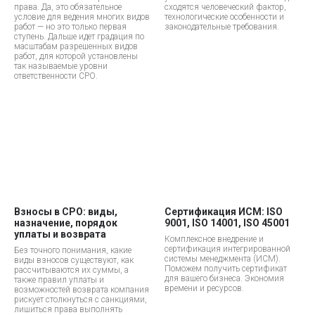
права. Да, это обязательное
сходятся человеческий фактор,
условие для ведения многих видов
технологические особенности и
работ — но это только первая
законодательные требования.
ступень. Дальше идет градация по
масштабам разрешенных видов
работ, для которой установлены
так называемые уровни
ответственности СРО.
Взносы в СРО: виды,
Сертификация ИСМ: ISO
назначение, порядок
9001, ISO 14001, ISO 45001
уплаты и возврата
Комплексное внедрение и
сертификация интегрированной
Без точного понимания, какие
системы менеджмента (ИСМ).
виды взносов существуют, как
Поможем получить сертификат
рассчитываются их суммы, а
для вашего бизнеса. Экономия
также правил уплаты и
времени и ресурсов.
возможностей возврата компания
рискует столкнуться с санкциями,
лишиться права выполнять