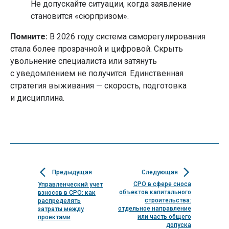
Не допускайте ситуации, когда заявление
Сертификация ISO
становится «сюрпризом».
Сертификат ISO 9001
Сертификат ISO 14001
Сертификат ISO 22000
Помните:
В 2026 году система саморегулирования
Сертификат ISO 28001
стала более прозрачной и цифровой. Скрыть
Сертификат ISO 45001
Сертификат ISO 13485
увольнение специалиста или затянуть
Сертификация ИСМ
с уведомлением не получится. Единственная
стратегия выживания — скорость, подготовка
и дисциплина.
ООО ЦПП "ЮСТРОЙ"
ОГРН: 1230200025351
ИНН: 0276976181
©ЮСтрой 2026. Все права защищены.
Политика конфиденциальности
Предыдущая
Следующая
СРО в сфере сноса
Управленческий учет
объектов капитального
взносов в СРО: как
строительства:
распределять
отдельное направление
затраты между
или часть общего
проектами
допуска